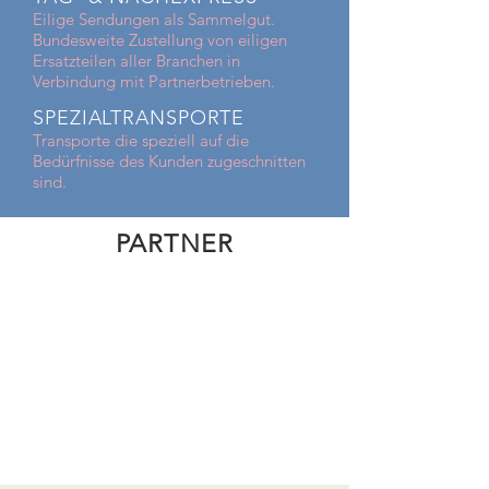
Eilige Sendungen als Sammelgut.
Bundesweite Zustellung von eiligen
Ersatzteilen aller Branchen in
Verbindung mit Partnerbetrieben.
SPEZIALTRANSPORTE
Transporte die speziell auf die
Bedürfnisse des Kunden zugeschnitten
sind.
PARTNER