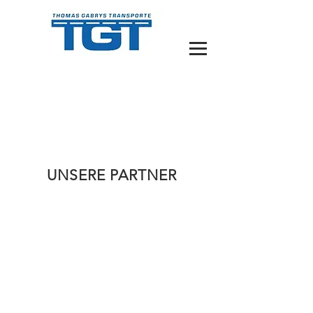
UNSERE PARTNER